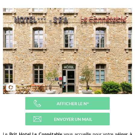
AFFICHER LE N°
ENVOYER UN MAIL
Le
Brit Hotel Le Connétable
vous accueille pour votre
séjour à