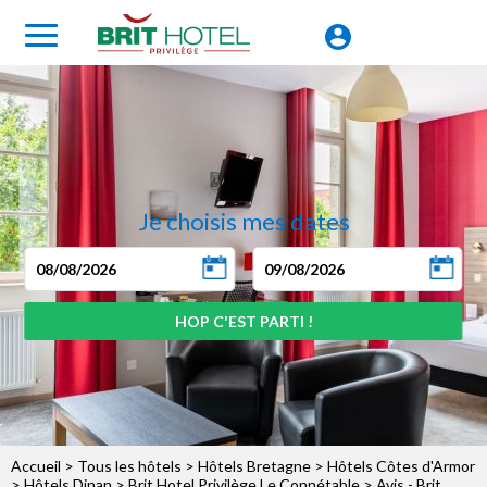
Je choisis mes dates
Accueil
>
Tous les hôtels
>
Hôtels Bretagne
>
Hôtels Côtes d'Armor
>
Hôtels Dinan
>
Brit Hotel Privilège Le Connétable
> Avis - Brit