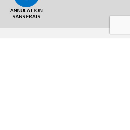
ANNULATION
SANS FRAIS
LÉGAL
aux
CGU Programme fidelité
Mentions légales
Cookies
Conditions Générales de Vente
Politique de Protection des Données