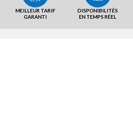
MEILLEUR TARIF
DISPONIBILITÉS
GARANTI
EN TEMPS RÉEL
RE RÉSEAU
NOTRE EXPÉRIENCE
TeamBrit
Notre démarche Producteurs loc
er B, notre mascotte
Nos labels et certifications
sommes-nous ?
Notre démarche RSE
liers, rejoignez-nous
utement
se
 Groupes
s Entreprises