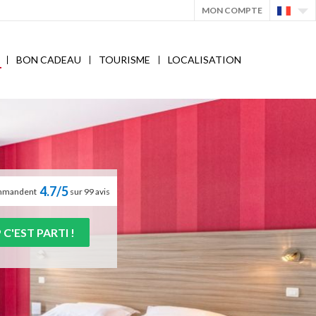
MON COMPTE
BON CADEAU
TOURISME
LOCALISATION
4.7/5
commandent
sur 99 avis